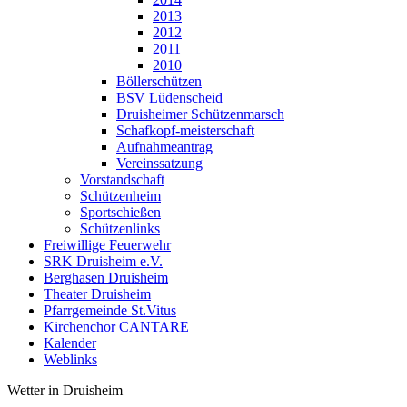
2013
2012
2011
2010
Böllerschützen
BSV Lüdenscheid
Druisheimer Schützenmarsch
Schafkopf-meisterschaft
Aufnahmeantrag
Vereinssatzung
Vorstandschaft
Schützenheim
Sportschießen
Schützenlinks
Freiwillige Feuerwehr
SRK Druisheim e.V.
Berghasen Druisheim
Theater Druisheim
Pfarrgemeinde St.Vitus
Kirchenchor CANTARE
Kalender
Weblinks
Wetter in Druisheim