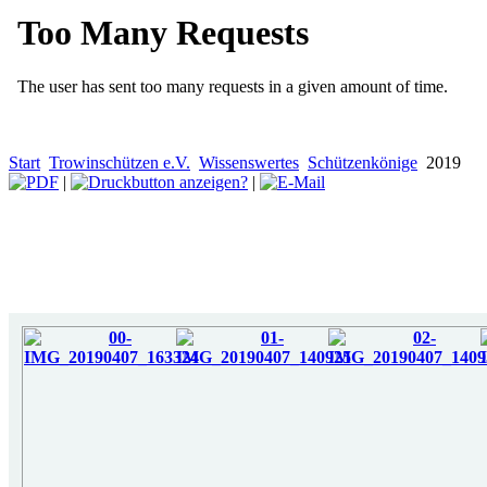
Start
Trowinschützen e.V.
Wissenswertes
Schützenkönige
2019
|
|