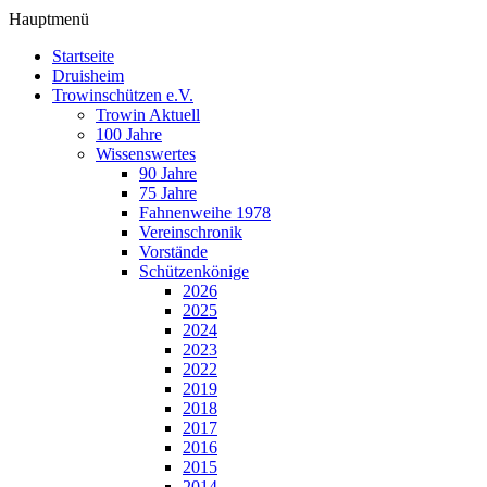
Hauptmenü
Startseite
Druisheim
Trowinschützen e.V.
Trowin Aktuell
100 Jahre
Wissenswertes
90 Jahre
75 Jahre
Fahnenweihe 1978
Vereinschronik
Vorstände
Schützenkönige
2026
2025
2024
2023
2022
2019
2018
2017
2016
2015
2014