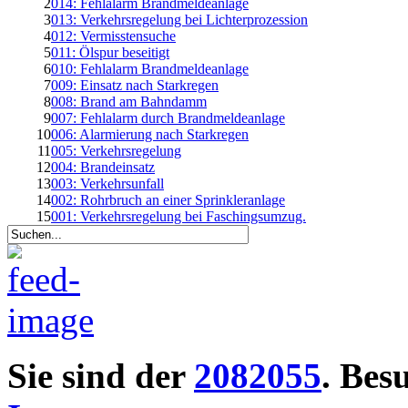
2
014: Fehlalarm Brandmeldeanlage
3
013: Verkehrsregelung bei Lichterprozession
4
012: Vermisstensuche
5
011: Ölspur beseitigt
6
010: Fehlalarm Brandmeldeanlage
7
009: Einsatz nach Starkregen
8
008: Brand am Bahndamm
9
007: Fehlalarm durch Brandmeldeanlage
10
006: Alarmierung nach Starkregen
11
005: Verkehrsregelung
12
004: Brandeinsatz
13
003: Verkehrsunfall
14
002: Rohrbruch an einer Sprinkleranlage
15
001: Verkehrsregelung bei Faschingsumzug.
Sie sind der
2082055
. Bes