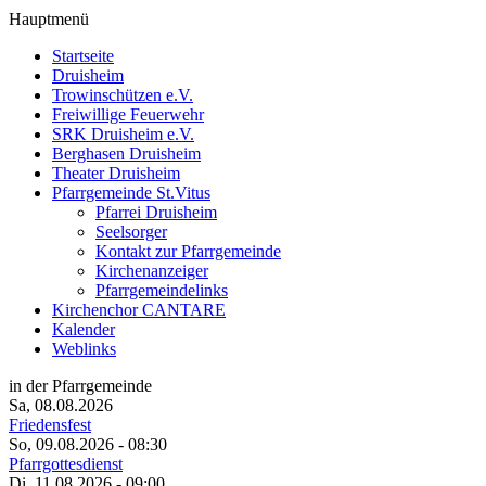
Hauptmenü
Startseite
Druisheim
Trowinschützen e.V.
Freiwillige Feuerwehr
SRK Druisheim e.V.
Berghasen Druisheim
Theater Druisheim
Pfarrgemeinde St.Vitus
Pfarrei Druisheim
Seelsorger
Kontakt zur Pfarrgemeinde
Kirchenanzeiger
Pfarrgemeindelinks
Kirchenchor CANTARE
Kalender
Weblinks
in der Pfarrgemeinde
Sa, 08.08.2026
Friedensfest
So, 09.08.2026
- 08:30
Pfarrgottesdienst
Di, 11.08.2026
- 09:00